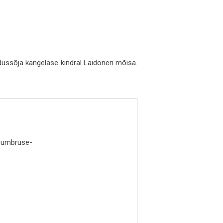
ssõja kangelase kindral Laidoneri mõisa.
a-umbruse-