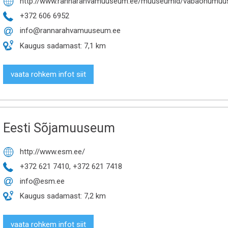
http://www.rannarahvamuuseum.ee/muuseumid/vabaohumu

+372 606 6952

info@rannarahvamuuseum.ee

Kaugus sadamast: 7,1 km
vaata rohkem infot siit
Eesti Sõja­muuseum
http://www.esm.ee/

+372 621 7410, +372 621 7418

info@esm.ee

Kaugus sadamast: 7,2 km
vaata rohkem infot siit