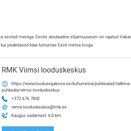
 seotud merega. Eestis ainulaadne sõjamuuseum on rajatud Vabadu
kui pealinlased käia tutvumas Eesti metsa looga.
RMK Viimsi looduskeskus
https://www.loodusegakoos.ee/kuhuminna/puhkealad/tallinn

puhkeala/viimsi-looduskeskus
+372 676 7842

viimsi.looduskeskus@rmk.ee

Kaugus sadamast: 6,0 km