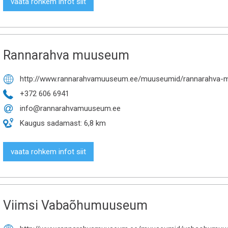
vaata rohkem infot siit
Rannarahva muuseum
http://www.rannarahvamuuseum.ee/muuseumid/rannarahva-

+372 606 6941

info@rannarahvamuuseum.ee

Kaugus sadamast: 6,8 km
vaata rohkem infot siit
Viimsi Vabaõhumuuseum