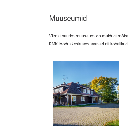
Muuseumid
Viimsi suurim muuseum on muidugi mõista
RMK looduskeskuses saavad nii kohalikud 