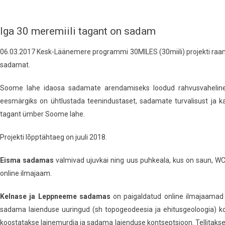
Iga 30 meremiili tagant on sadam
06.03.2017 Kesk-Läänemere programmi 30MILES (30miili) projekti raa
sadamat.
Soome lahe idaosa sadamate arendamiseks loodud rahvusvaheline 
eesmärgiks on ühtlustada teenindustaset, sadamate turvalisust ja 
tagant ümber Soome lahe.
Projekti lõpptähtaeg on juuli 2018.
Eisma sadamas
valmivad ujuvkai ning uus puhkeala, kus on saun, WC, d
online ilmajaam.
Kelnase ja Leppneeme sadamas
on paigaldatud online ilmajaamad
sadama laienduse uuringud (sh topogeodeesia ja ehitusgeoloogia) 
koostatakse lainemurdja ja sadama laienduse kontseptsioon. Tellitakse