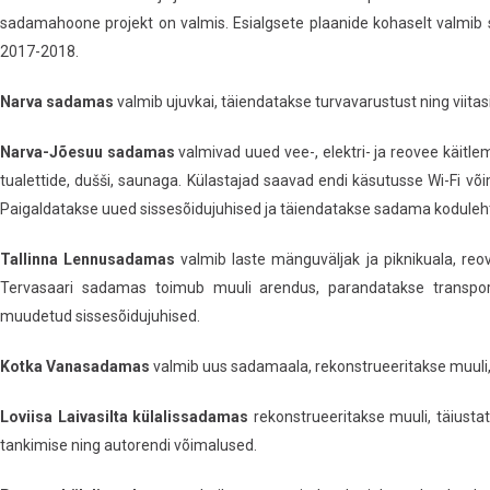
sadamahoone projekt on valmis. Esialgsete plaanide kohaselt valmi
2017-2018.
Narva sadamas
valmib ujuvkai, täiendatakse turvavarustust ning viitas
Narva-Jõesuu sadamas
valmivad uued vee-, elektri- ja reovee käit
tualettide, dušši, saunaga. Külastajad saavad endi käsutusse Wi-Fi v
Paigaldatakse uued sissesõidujuhised ja täiendatakse sadama koduleh
Tallinna Lennusadamas
valmib laste mänguväljak ja piknikuala, reo
Tervasaari sadamas toimub muuli arendus, parandatakse transpord
muudetud sissesõidujuhised.
Kotka Vanasadamas
valmib uus sadamaala, rekonstrueeritakse muuli, 
Loviisa Laivasilta külalissadamas
rekonstrueeritakse muuli, täiusta
tankimise ning autorendi võimalused.