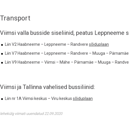
Transport
Viimsi valla busside siseliinid, peatus Leppneeme
Liin V2 Haabneeme – Leppneeme – Randvere
sõiduplaan
Liin V7 Haabneeme – Leppneeme – Randvere – Muuga – Pärnamäe
Liin V9 Haabneeme – Viimsi – Mähe – Pärnamäe – Muuga – Rand
Viimsi ja Tallinna vahelised bussiliinid:
Liin nr 1A Viimsi keskus – Viru keskus
sõiduplaan
lehekülg viimati uuendatud 22.09.2020